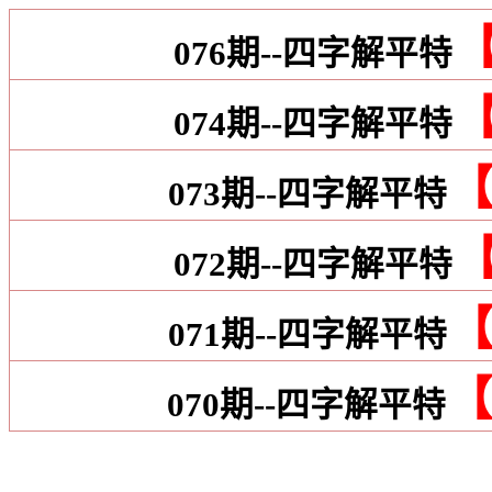
076期--四字解平特
074期--四字解平特
073期--四字解平特
072期--四字解平特
071期--四字解平特
【
070期--四字解平特